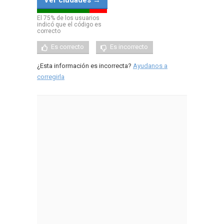
Ver ciudades →
El
75
% de los usuarios
indicó que el código es
correcto
Es correcto
Es incorrecto
¿Esta información es incorrecta?
Ayudanos a
corregirla