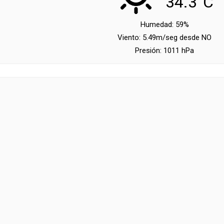
34.3°C
Humedad:
59%
Viento:
5.49m/seg desde NO
Presión:
1011 hPa