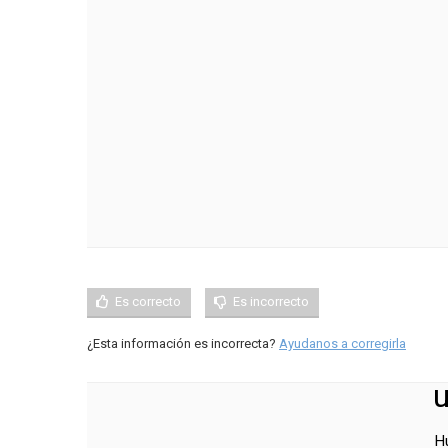
Es correcto
Es incorrecto
¿Esta información es incorrecta?
Ayudanos a corregirla
u
H