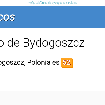
Prefijo telefónico de Bydogoszcz, Polonia
cos
co de Bydogoszcz
dogoszcz, Polonia es
52