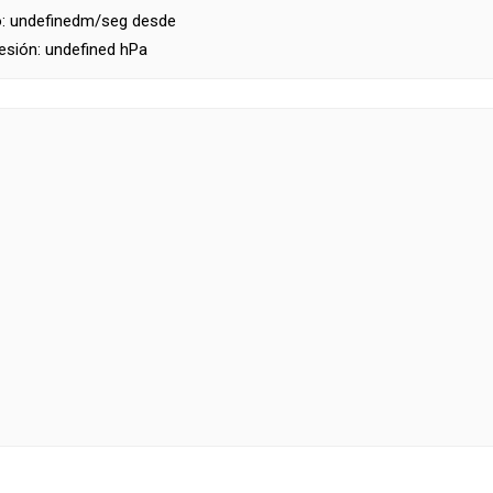
o:
undefinedm/seg desde
esión:
undefined hPa